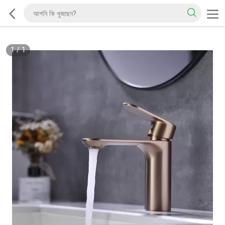
1
/
1