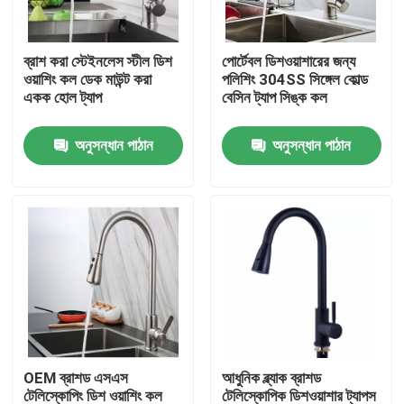
আমাদের সম্পর্কে
ব্রাশ করা স্টেইনলেস স্টীল ডিশ
পোর্টেবল ডিশওয়াশারের জন্য
ওয়াশিং কল ডেক মাউন্ট করা
পলিশিং 304SS সিঙ্গেল কোল্ড
একক হোল ট্যাপ
বেসিন ট্যাপ সিঙ্ক কল
কারখানা ভ্রমণ
অনুসন্ধান পাঠান
অনুসন্ধান পাঠান
মান নিয়ন্ত্রণ
যোগাযোগ করুন
খবর
মামলা
OEM ব্রাশড এসএস
আধুনিক ব্ল্যাক ব্রাশড
স্টেইনলেস স্টীল বেসিন কল
টেলিস্কোপিং ডিশ ওয়াশিং কল
টেলিস্কোপিক ডিশওয়াশার ট্যাপস