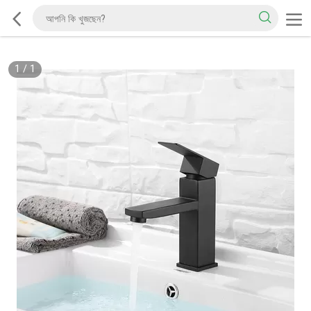
1
/
1