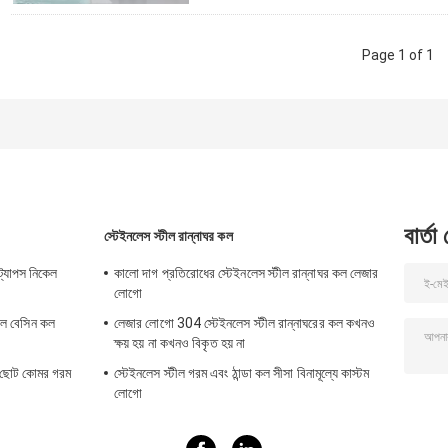
Page 1 of 1
বার্তা
স্টেইনলেস স্টীল রান্নাঘর কল
ট্যাপস নিকেল
কালো দাগ প্রতিরোধের স্টেইনলেস স্টীল রান্নাঘর কল লেজার
লোগো
টীল বেসিন কল
লেজার লোগো 304 স্টেইনলেস স্টীল রান্নাঘরের কল কখনও
ক্ষয় হয় না কখনও বিকৃত হয় না
ী ছোট কোমর গরম
স্টেইনলেস স্টীল গরম এবং ঠান্ডা কল সীসা বিনামূল্যে কাস্টম
লোগো