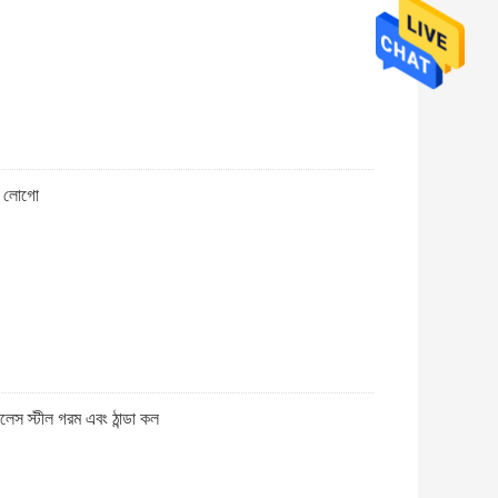
ঙ লোগো
নলেস স্টীল গরম এবং ঠান্ডা কল