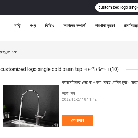
বাড়ি
পণ্য
ভিডিও
আমাদের সম্পর্কে
কারখানা ভ্রমণ
মান নিয়ন্ত্
স্তুতকারক
customized logo single cold basin tap অনলাইন উত্পাদন
(10)
কাস্টমাইজড লোগো একক কোল্ড বেসিন ট্যাপ সারফ
আরো পড়ুন
2022-12-27 18:11:42
যোগাযোগ