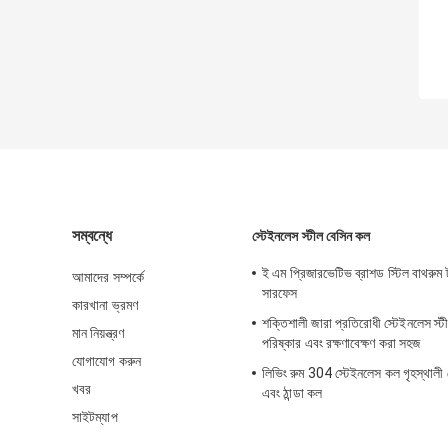
সম্বন্ধে
স্টেইনলেস স্টীল বেসিন কল
ই এম প্রিজারভেটিভ ব্রাশড স্টিল বাথরুম 
আমাদের সম্পর্কে
সারফেস
কারখানা ভ্রমণ
শক্তিশালী জারা প্রতিরোধী স্টেইনলেস স্
মান নিয়ন্ত্রণ
পরিষ্কার এবং রক্ষণাবেক্ষণ করা সহজ
যোগাযোগ করুন
লিভিং রুম 304 স্টেইনলেস কল গৃহস্থাল
খবর
এবং ঠান্ডা কল
সাইটম্যাপ